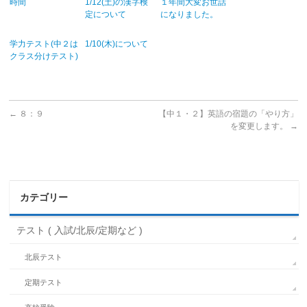
時間
1/12(土)の漢字検
１年間大変お世話
定について
になりました。
学力テスト(中２は
1/10(木)について
クラス分けテスト)
←
８：９
【中１・２】英語の宿題の「やり方」
を変更します。
→
カテゴリー
テスト ( 入試/北辰/定期など )
北辰テスト
定期テスト