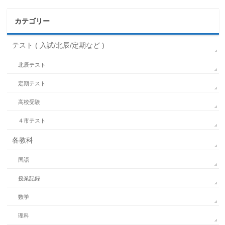
カテゴリー
テスト ( 入試/北辰/定期など )
北辰テスト
定期テスト
高校受験
４市テスト
各教科
国語
授業記録
数学
理科