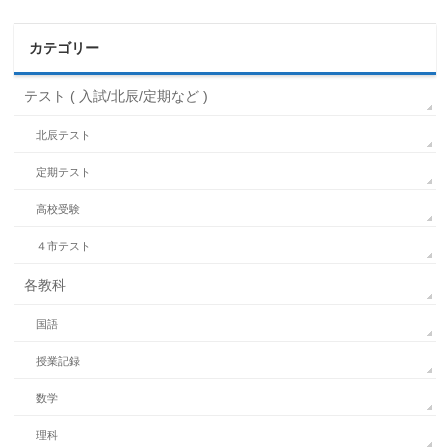
カテゴリー
テスト ( 入試/北辰/定期など )
北辰テスト
定期テスト
高校受験
４市テスト
各教科
国語
授業記録
数学
理科