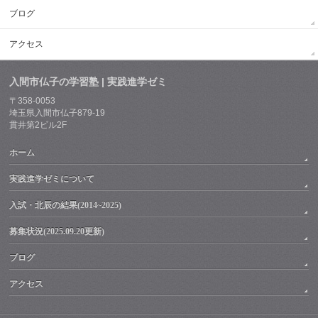
ブログ
アクセス
入間市仏子の学習塾 | 実践進学ゼミ
〒358-0053
埼玉県入間市仏子879-19
貫井第2ビル2F
ホーム
実践進学ゼミについて
入試・北辰の結果(2014~2025)
募集状況(2025.09.20更新)
ブログ
アクセス