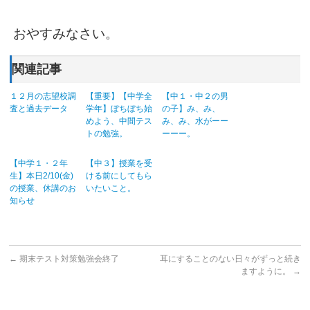
おやすみなさい。
関連記事
１２月の志望校調
【重要】【中学全
【中１・中２の男
査と過去データ
学年】ぼちぼち始
の子】み、み、
めよう、中間テス
み、み、水がーー
トの勉強。
ーーー。
【中学１・２年
【中３】授業を受
生】本日2/10(金)
ける前にしてもら
の授業、休講のお
いたいこと。
知らせ
←
期末テスト対策勉強会終了
耳にすることのない日々がずっと続き
ますように。
→