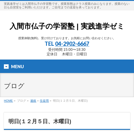
実践進学ゼミは入間市仏子の学習塾です。授業形態はクラス授業のみになります。授業のない
日も自習室をご利用いただけます。ご自宅までの送迎を承っております。
入間市仏子の学習塾 | 実践進学ゼミ
授業体験(無料)、受け付けております。お気軽にお問い合わせください。
TEL
04-2902-6667
受付時間 15:00〜18:30
定休日 木曜日・日曜日
MENU
ブログ
HOME
»
ブログ »
連絡
»
生徒用
»
明日(１２月５日、木曜日)
明日(１２月５日、木曜日)