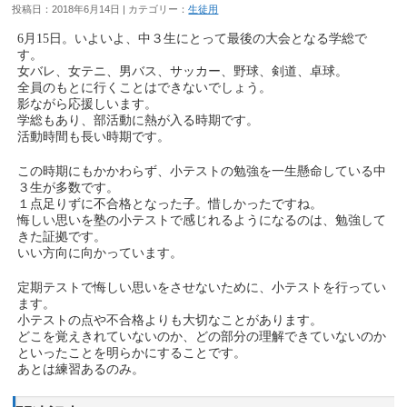
投稿日：2018年6月14日 | カテゴリー：
生徒用
6月15日。いよいよ、中３生にとって最後の大会となる学総で
す。
女バレ、女テニ、男バス、サッカー、野球、剣道、卓球。
全員のもとに行くことはできないでしょう。
影ながら応援しいます。
学総もあり、部活動に熱が入る時期です。
活動時間も長い時期です。
この時期にもかかわらず、小テストの勉強を一生懸命している中
３生が多数です。
１点足りずに不合格となった子。惜しかったですね。
悔しい思いを塾の小テストで感じれるようになるのは、勉強して
きた証拠です。
いい方向に向かっています。
定期テストで悔しい思いをさせないために、小テストを行ってい
ます。
小テストの点や不合格よりも大切なことがあります。
どこを覚えきれていないのか、どの部分の理解できていないのか
といったことを明らかにすることです。
あとは練習あるのみ。